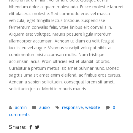
bibendum dolor aliquam malesuada. Fusce molestie laoreet
elit placerat molestie. Sed commodo eros vel massa
vehicula, eget fringilla lectus tristique. Suspendisse
fermentum convallis felis, vitae finibus elit convallis in.
Aliquam erat volutpat. Mauris posuere ligula interdum
ullamcorper accumsan. Aenean ut diam eu velit feugiat
iaculis eu vel augue. Vivamus suscipit volutpat nibh, at
condimentum nisi accumsan mollis. Nam tristique
accumsan lacus. Proin ultricies est et blandit lobortis.
Curabitur a pretium metus, sit amet pulvinar nunc. Donec
sagittis urna sit amet enim eleifend, ac finibus eros cursus.
Aenean a sapien sollicitudin, consequat lorem sit amet,
sollicitudin justo. Morbi id mauris mauris.
admin
audio
responsive
,
website
0
comments
Share: